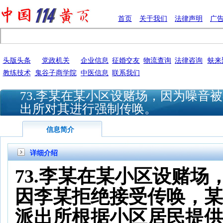
首页
关于我们
法律声明
广
头版头条
党政机关
企业信息
征婚交友
物流查询
法律咨询
蚨来
教练技术
鬼谷子商学院
中医信息
联系我们
73.李某在某小区设赌场，因为噪音
出所对其进行强制传唤。
信息简介
详细介绍
73.
李某在某小区设赌场
因李某拒绝接受传唤，某
派出所根据小区居民提供