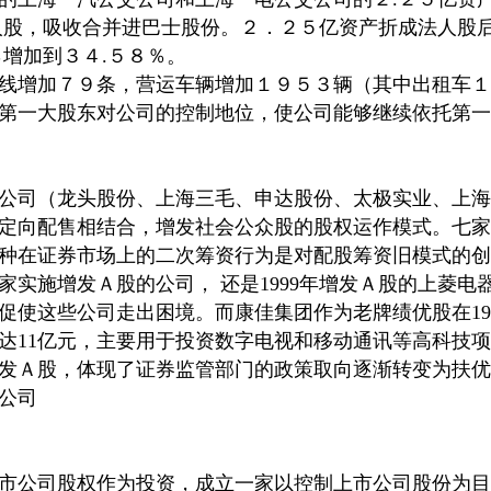
人股，吸收合并进巴士股份。２．２５亿资产折成法人股
％增加到３４.５８％。
线增加７９条，营运车辆增加１９５３辆（其中出租车１
第一大股东对公司的控制地位，使公司能够继续依托第一
公司（龙头股份、上海三毛、申达股份、太极实业、上海
定向配售相结合，增发社会公众股的股权运作模式。七家
种在证券市场上的二次筹资行为是对配股筹资旧模式的创
家实施增发Ａ股的公司， 还是1999年增发Ａ股的上菱电
促使这些公司走出困境。而康佳集团作为老牌绩优股在19
达11亿元，主要用于投资数字电视和移动通讯等高科技
发Ａ股，体现了证券监管部门的政策取向逐渐转变为扶优
公司
市公司股权作为投资，成立一家以控制上市公司股份为目