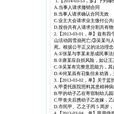
1.【2014-03-53，多】
A.当事人请求撤销合同
B.当事人请求确认合同无效
C.业主大会请求业主缴付公
D.按份共有人请求分割共有物
2.【2013-03-01，
山活动因雪崩死亡;③吴某与
死。根据公平正义的法治理念
A.①张某与李某未形成民事
B.②唐某应自担风险，如让
C.③吴某有完整意思能力，
D.④何某虽有召集但未劝酒
3.【2013-03-02，单】
A.甲委托医院照料其患精神
B.甲的幼子乙在寄宿制幼儿
C.甲丧夫后携幼子乙改嫁，
D.市民甲、乙之子丙 5 
4.【2013-03-04，