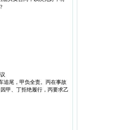
?
协议
与丙车追尾，甲负全责。丙在事故
年，因甲、丁拒绝履行，丙要求乙