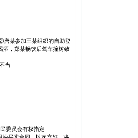
疾;②唐某参加王某组织的自助登
喝酒，郑某畅饮后驾车撞树致
不当
居民委员会有权指定
订食用油买卖合同，以次充好，将