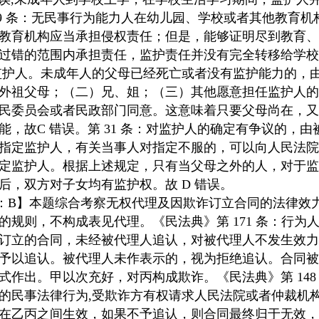
99 条：无民事行为能力人在幼儿园、学校或者其他教育
教育机构应当承担侵权责任；但是，能够证明尽到教育、
过错的范围内承担责任，监护责任并没有完全转移给学校。
的监护人。未成年人的父母已经死亡或者没有监护能力的，
外祖父母；（二）兄、姐；（三）其他愿意担任监护人的
民委员会或者民政部门同意。这意味着只要父母尚在，又
，故C 错误。第 31 条：对监护人的确定有争议的，
指定监护人，有关当事人对指定不服的，可以向人民法院
定监护人。根据上述规定，只有当父母之外的人，对于监
后，双方对子女均有监护权。故 D 错误。
】 【答案：B】本题综合考察无权代理及因欺诈订立合同的法
的规则，不构成表见代理。《民法典》第 171 条：行为
订立的合同，未经被代理人追认，对被代理人不发生效力
予以追认。被代理人未作表示的，视为拒绝追认。合同被
作出。甲以次充好，对丙构成欺诈。《民法典》第 148
的民事法律行为,受欺诈方有权请求人民法院或者仲裁机
在乙丙之间生效，如果不予追认，则合同最终归于无效，