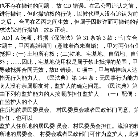
也不存在撤销的问题， 故 CD 错误。在乙公司追认之前
进行撤销，但此撤销权的行使，以被代理人没有追认为前
追认之后， 合同在乙丙之间生效，但属于因欺诈而可撤销的
求法院进行撤销，故B 正确。
【答案：AD】A 选项，根据《保险法》第 31 条第 3 款：
本题中，甲丙离婚期间（意味着尚未离婚），甲对丙仍有保
不得抵押：(一) 土地所有权；(二)耕地、宅基地、自留地
外；……因此，宅基地使用权是属于禁止抵押的范围，甲
导致抵押合同无效，故B 错误。C 项中，甲与精神病人
指无行为能力人。《民法典》第 144 条：无民事行为能
神病人没有亲属朋友时，监护人的确定问题。《民法典》第 
由下列有监护能力的人按顺序担任监护人：（一）配偶；
任监护人的个人
住所地的居民委员会、 村民委员会或者民政部门同意。第 
担任，也可以
监护人住所地的居民委 员会、村民委员会担任。流浪的精
所地的居委会、 村委会或者民政部门可作为监护人，此