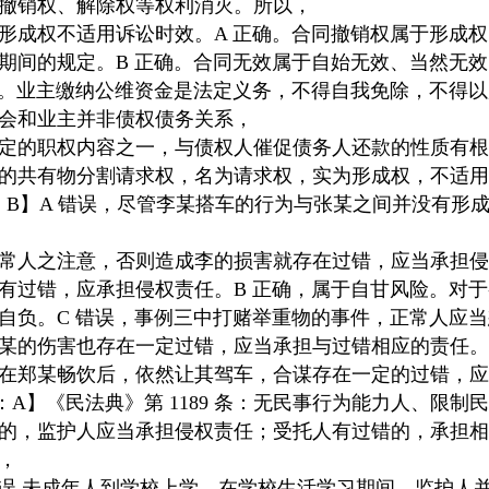
撤销权、解除权等权利消灭。所以，
形成权不适用诉讼时效。A 正确。合同撤销权属于形成
期间的规定。B 正确。合同无效属于自始无效、当然无
确。业主缴纳公维资金是法定义务，不得自我免除，不得
会和业主并非债权债务关系，
定的职权内容之一，与债权人催促债务人还款的性质有根
定的共有物分割请求权，名为请求权，实为形成权，不适
】【答案：B】A 错误，尽管李某搭车的行为与张某之间并没
常人之注意，否则造成李的损害就存在过错，应当承担侵
有过错，应承担侵权责任。B 正确，属于自甘风险。对
自负。C 错误，事例三中打赌举重物的事件，正常人应
某的伤害也存在一定过错，应当承担与过错相应的责任。
在郑某畅饮后，依然让其驾车，合谋存在一定的过错，应
】 【答案：A】《民法典》第 1189 条：无民事行为能力人、
的，监护人应当承担侵权责任；受托人有过错的，承担相
，
错误,未成年人到学校上学，在学校生活学习期间，监护人