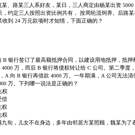
杨某、范某、路某三人系好友，某日，三人商定由杨某出资 500
犬一只，约定三人按照出资比例共有， 按周轮流饲养。后路
某收到 24 万元款项时才知情，下面正确的？
A 公司与 B 银行签订了最高额抵押合同，以建设用地抵押，抵押
 4000 万，而后 B 银行将债权转让给 C 公司。第二季度，A
 向 B 银行再借款 4000 万。一年期满，A 公司无法
000 万。下列哪一说法是正确的？
先权
受偿
先权
先权
多】魏某年满九旬，儿女不在身边，多年由邻居方某照顾，魏某