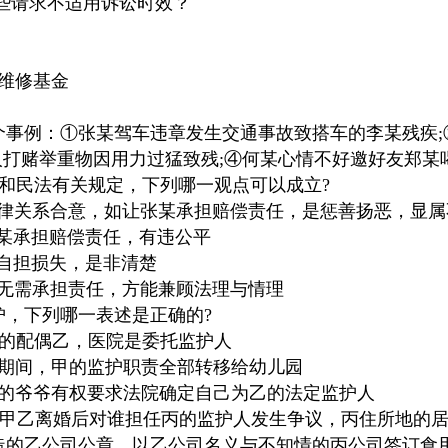
下列哪些请求不适用诉讼时效？
共维修基金
单】兹有四个事例：①张某驾车违章发生交通事故致搭车的李某残
人打赌举重物因用力过猛致残;④何某心情不好邀好友郑某
和民法有关规定，下列哪一观点可以成立?
法律关系合意，如让张某承担赔偿责任，是惩善扬恶，显属
王某承担赔偿责任，有违公平
其自担损失，是非清楚
，无需承担责任，方能兼顾法理与情理
关于监护，下列哪一表述是正确的?
病的配偶乙，医院是委托监护人
园期间，甲的监护职责全部转移给幼儿园
乙的爷爷有权要求法院确定自己为乙的法定监护人
周岁，甲乙离婚后对谁担任丙的监护人发生争议，丙住所地的
单】甲用伪造的乙公司公章，以乙公司名义与不知情的丙公司签