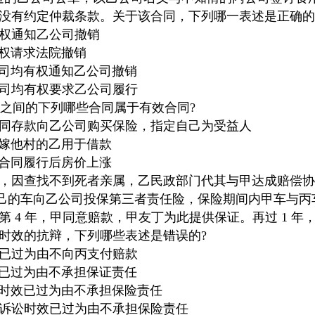
没有约定仲裁条款。关于该合同，下列哪一表述是正确的
有权通知乙公司撤销
有权请求法院撤销
公司均有权通知乙公司撤销
公司均有权要求乙公司履行
甲、乙之间的下列哪些合同属于有效合同?
共同存款向乙公司购买保险，指定自己为受益人
外嫁他村的乙用于借款
，合同履行后房价上涨
死，因查找不到死者亲属，乙民政部门代其与甲达成赔偿
多】 甲为自己的车向乙公司投保第三者责任险，保险期间内甲车
 4 年，甲同意赔款，甲友丁为此提供保证。再过 1 
时效的抗辩，下列哪些表述是错误的?
效已过为由不向丙支付赔款
效已过为由不承担保证责任
讼时效已过为由不承担保险责任
债诉讼时效已过为由不承担保险责任