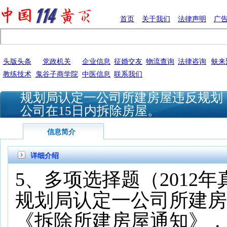
首页
关于我们
法律声明
广
头版头条
党政机关
企业信息
征婚交友
物流查询
法律咨询
蚨来
教练技术
鬼谷子商学院
中医信息
联系我们
规划局认定一公司所建房屋违反规划
公司在15日内拆除房屋。
信息简介
详细介绍
5、多项选择题（2012年
规划局认定一公司所建房
《拆除所建房屋通知》，